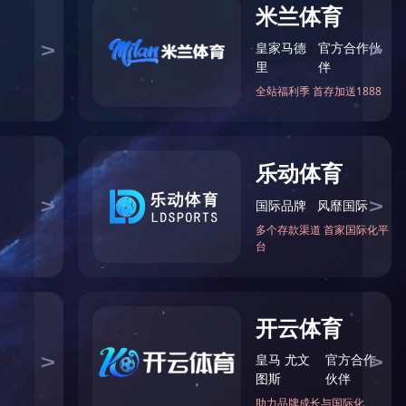
申请样机试用
申请产品演示